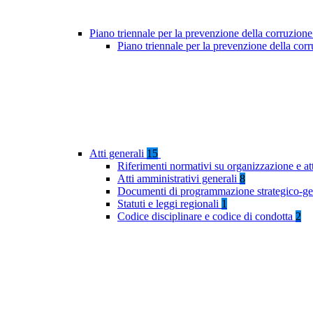
Piano triennale per la prevenzione della corruzione
Piano triennale per la prevenzione della co
Atti generali
15
Riferimenti normativi su organizzazione e at
Atti amministrativi generali
8
Documenti di programmazione strategico-ge
Statuti e leggi regionali
1
Codice disciplinare e codice di condotta
2