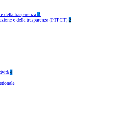
 e della trasparenza
2
rruzione e della trasparenza (PTPCT)
2
tività
4
stionale