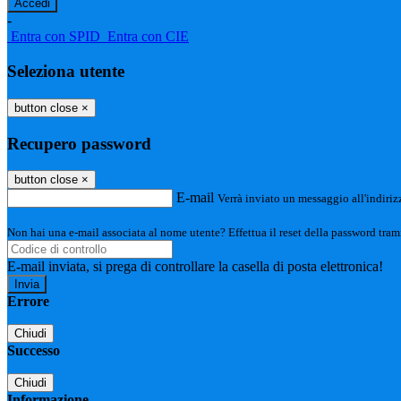
-
Entra con SPID
Entra con CIE
Seleziona utente
button close
×
Recupero password
button close
×
E-mail
Verrà inviato un messaggio all'indirizz
Non hai una e-mail associata al nome utente? Effettua il reset della password tram
E-mail inviata, si prega di controllare la casella di posta elettronica!
Errore
Chiudi
Successo
Chiudi
Informazione