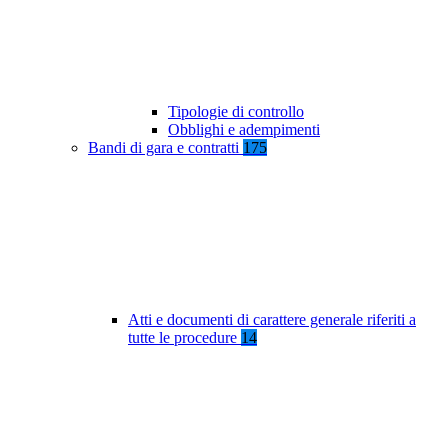
Tipologie di controllo
Obblighi e adempimenti
Bandi di gara e contratti
175
Atti e documenti di carattere generale riferiti a
tutte le procedure
14