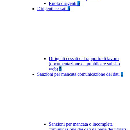
Ruolo dirigenti
5
Dirigenti cessati
5
Dirigenti cessati dal rapporto di lavoro
(documentazione da pubblicare sul sito
web)
5
Sanzioni per mancata comunicazione dei dati
1
Sanzioni per mancata o incompleta
comunicazione dei dati da parte dei titolari