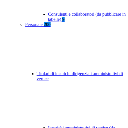
Consulenti e collaboratori (da pubblicare in
tabelle)
9
Personale
200
Titolari di incarichi dirigenziali amministrativi di
vertice
Incarichi amministrativi di vertice (da