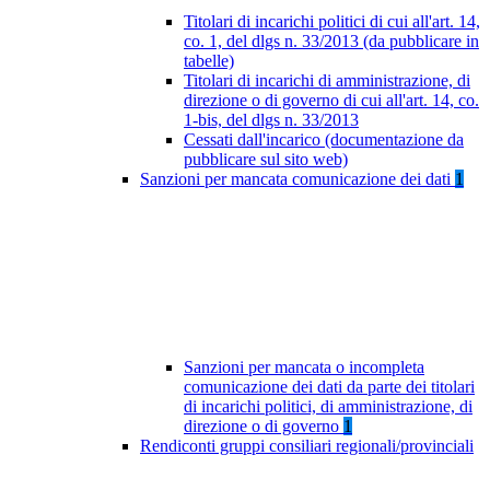
Titolari di incarichi politici di cui all'art. 14,
co. 1, del dlgs n. 33/2013 (da pubblicare in
tabelle)
Titolari di incarichi di amministrazione, di
direzione o di governo di cui all'art. 14, co.
1-bis, del dlgs n. 33/2013
Cessati dall'incarico (documentazione da
pubblicare sul sito web)
Sanzioni per mancata comunicazione dei dati
1
Sanzioni per mancata o incompleta
comunicazione dei dati da parte dei titolari
di incarichi politici, di amministrazione, di
direzione o di governo
1
Rendiconti gruppi consiliari regionali/provinciali