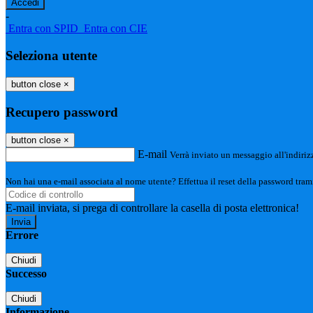
-
Entra con SPID
Entra con CIE
Seleziona utente
button close
×
Recupero password
button close
×
E-mail
Verrà inviato un messaggio all'indirizz
Non hai una e-mail associata al nome utente? Effettua il reset della password tram
E-mail inviata, si prega di controllare la casella di posta elettronica!
Errore
Chiudi
Successo
Chiudi
Informazione