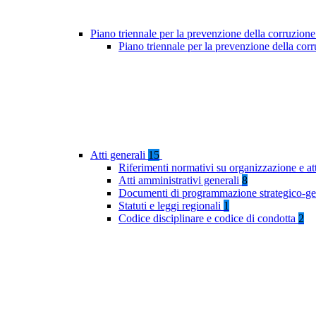
Piano triennale per la prevenzione della corruzione
Piano triennale per la prevenzione della co
Atti generali
15
Riferimenti normativi su organizzazione e at
Atti amministrativi generali
8
Documenti di programmazione strategico-ge
Statuti e leggi regionali
1
Codice disciplinare e codice di condotta
2