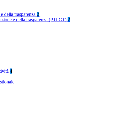
 e della trasparenza
2
rruzione e della trasparenza (PTPCT)
2
tività
4
stionale