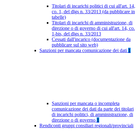
Titolari di incarichi politici di cui all'art. 14,
co. 1, del dlgs n. 33/2013 (da pubblicare in
tabelle)
Titolari di incarichi di amministrazione, di
direzione o di governo di cui all'art. 14, co.
1-bis, del dlgs n. 33/2013
Cessati dall'incarico (documentazione da
pubblicare sul sito web)
Sanzioni per mancata comunicazione dei dati
1
Sanzioni per mancata o incompleta
comunicazione dei dati da parte dei titolari
di incarichi politici, di amministrazione, di
direzione o di governo
1
Rendiconti gruppi consiliari regionali/provinciali