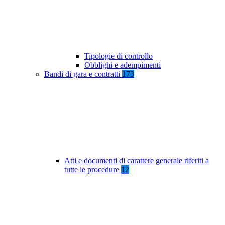
Tipologie di controllo
Obblighi e adempimenti
Bandi di gara e contratti
173
Atti e documenti di carattere generale riferiti a
tutte le procedure
12