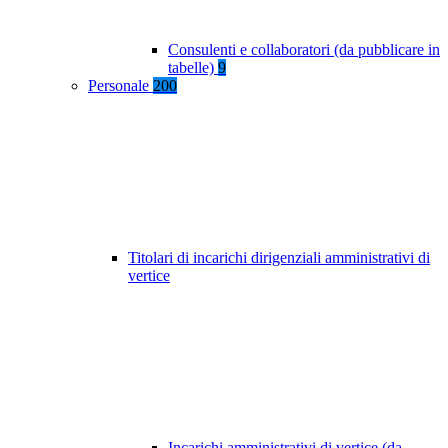
Consulenti e collaboratori (da pubblicare in
tabelle)
9
Personale
200
Titolari di incarichi dirigenziali amministrativi di
vertice
Incarichi amministrativi di vertice (da