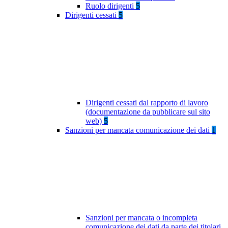
Ruolo dirigenti
5
Dirigenti cessati
5
Dirigenti cessati dal rapporto di lavoro
(documentazione da pubblicare sul sito
web)
5
Sanzioni per mancata comunicazione dei dati
1
Sanzioni per mancata o incompleta
comunicazione dei dati da parte dei titolari