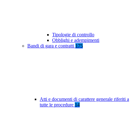
Tipologie di controllo
Obblighi e adempimenti
Bandi di gara e contratti
175
Atti e documenti di carattere generale riferiti a
tutte le procedure
14