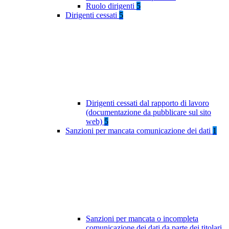
Ruolo dirigenti
5
Dirigenti cessati
5
Dirigenti cessati dal rapporto di lavoro
(documentazione da pubblicare sul sito
web)
5
Sanzioni per mancata comunicazione dei dati
1
Sanzioni per mancata o incompleta
comunicazione dei dati da parte dei titolari