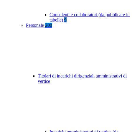
Consulenti e collaboratori (da pubblicare in
tabelle)
9
Personale
200
Titolari di incarichi dirigenziali amministrativi di
vertice
Incarichi amministrativi di vertice (da