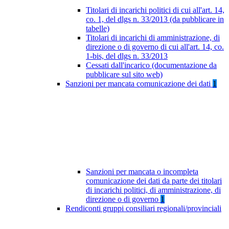
Titolari di incarichi politici di cui all'art. 14,
co. 1, del dlgs n. 33/2013 (da pubblicare in
tabelle)
Titolari di incarichi di amministrazione, di
direzione o di governo di cui all'art. 14, co.
1-bis, del dlgs n. 33/2013
Cessati dall'incarico (documentazione da
pubblicare sul sito web)
Sanzioni per mancata comunicazione dei dati
1
Sanzioni per mancata o incompleta
comunicazione dei dati da parte dei titolari
di incarichi politici, di amministrazione, di
direzione o di governo
1
Rendiconti gruppi consiliari regionali/provinciali