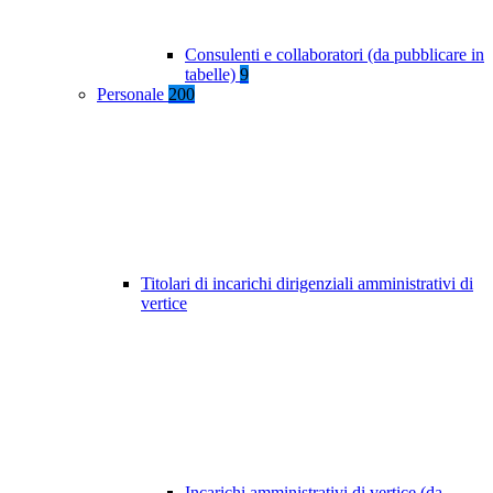
Consulenti e collaboratori (da pubblicare in
tabelle)
9
Personale
200
Titolari di incarichi dirigenziali amministrativi di
vertice
Incarichi amministrativi di vertice (da