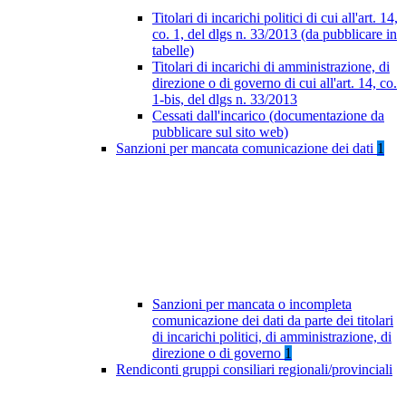
Titolari di incarichi politici di cui all'art. 14,
co. 1, del dlgs n. 33/2013 (da pubblicare in
tabelle)
Titolari di incarichi di amministrazione, di
direzione o di governo di cui all'art. 14, co.
1-bis, del dlgs n. 33/2013
Cessati dall'incarico (documentazione da
pubblicare sul sito web)
Sanzioni per mancata comunicazione dei dati
1
Sanzioni per mancata o incompleta
comunicazione dei dati da parte dei titolari
di incarichi politici, di amministrazione, di
direzione o di governo
1
Rendiconti gruppi consiliari regionali/provinciali