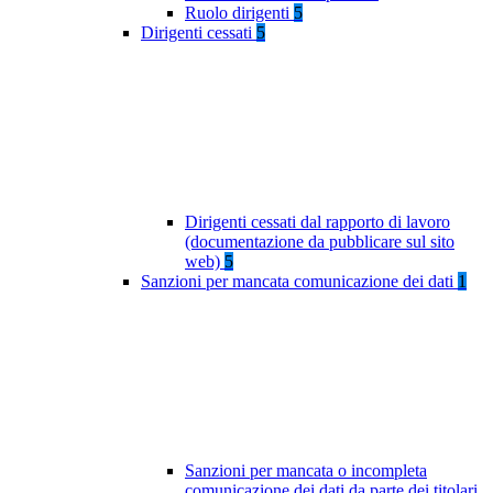
Ruolo dirigenti
5
Dirigenti cessati
5
Dirigenti cessati dal rapporto di lavoro
(documentazione da pubblicare sul sito
web)
5
Sanzioni per mancata comunicazione dei dati
1
Sanzioni per mancata o incompleta
comunicazione dei dati da parte dei titolari