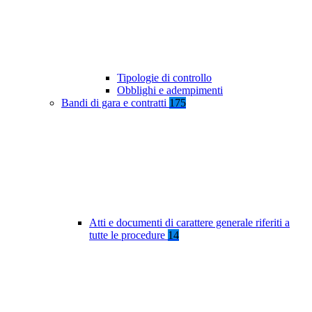
Tipologie di controllo
Obblighi e adempimenti
Bandi di gara e contratti
175
Atti e documenti di carattere generale riferiti a
tutte le procedure
14