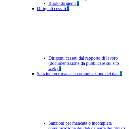
Ruolo dirigenti
5
Dirigenti cessati
5
Dirigenti cessati dal rapporto di lavoro
(documentazione da pubblicare sul sito
web)
5
Sanzioni per mancata comunicazione dei dati
1
Sanzioni per mancata o incompleta
comunicazione dei dati da parte dei titolari