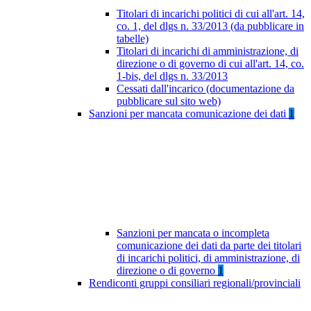
Titolari di incarichi politici di cui all'art. 14,
co. 1, del dlgs n. 33/2013 (da pubblicare in
tabelle)
Titolari di incarichi di amministrazione, di
direzione o di governo di cui all'art. 14, co.
1-bis, del dlgs n. 33/2013
Cessati dall'incarico (documentazione da
pubblicare sul sito web)
Sanzioni per mancata comunicazione dei dati
1
Sanzioni per mancata o incompleta
comunicazione dei dati da parte dei titolari
di incarichi politici, di amministrazione, di
direzione o di governo
1
Rendiconti gruppi consiliari regionali/provinciali