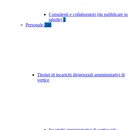
Consulenti e collaboratori (da pubblicare in
tabelle)
9
Personale
200
Titolari di incarichi dirigenziali amministrativi di
vertice
Incarichi amministrativi di vertice (da