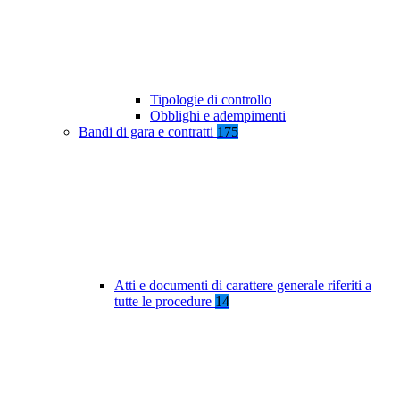
Tipologie di controllo
Obblighi e adempimenti
Bandi di gara e contratti
175
Atti e documenti di carattere generale riferiti a
tutte le procedure
14