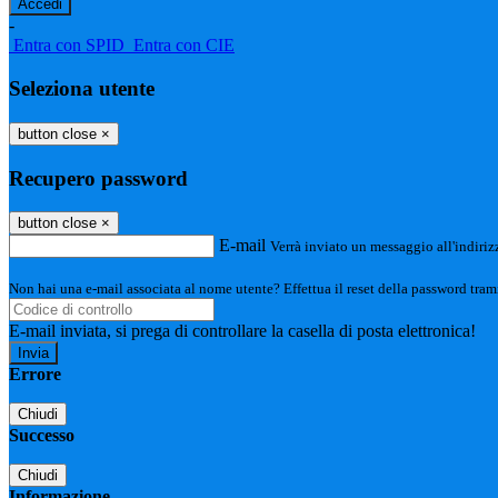
-
Entra con SPID
Entra con CIE
Seleziona utente
button close
×
Recupero password
button close
×
E-mail
Verrà inviato un messaggio all'indirizz
Non hai una e-mail associata al nome utente? Effettua il reset della password tram
E-mail inviata, si prega di controllare la casella di posta elettronica!
Errore
Chiudi
Successo
Chiudi
Informazione