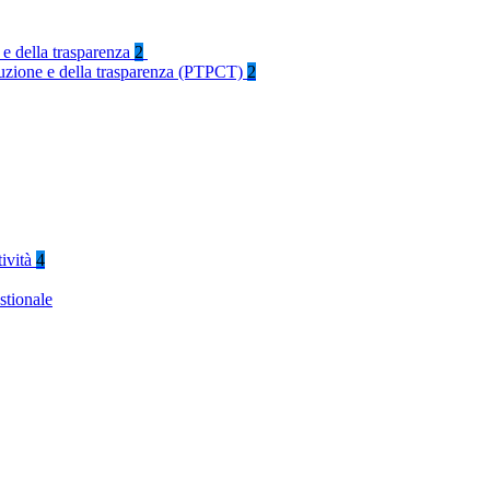
 e della trasparenza
2
rruzione e della trasparenza (PTPCT)
2
tività
4
stionale