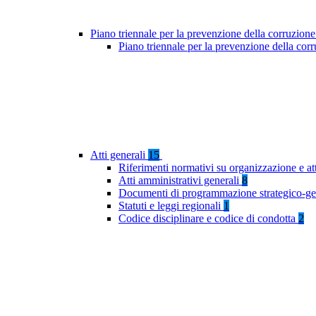
Piano triennale per la prevenzione della corruzione
Piano triennale per la prevenzione della co
Atti generali
15
Riferimenti normativi su organizzazione e at
Atti amministrativi generali
8
Documenti di programmazione strategico-ge
Statuti e leggi regionali
1
Codice disciplinare e codice di condotta
2