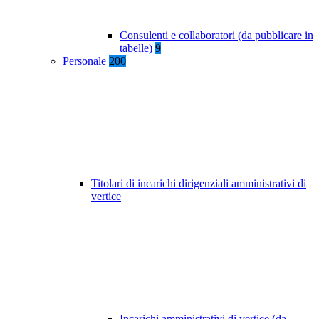
Consulenti e collaboratori (da pubblicare in
tabelle)
9
Personale
200
Titolari di incarichi dirigenziali amministrativi di
vertice
Incarichi amministrativi di vertice (da