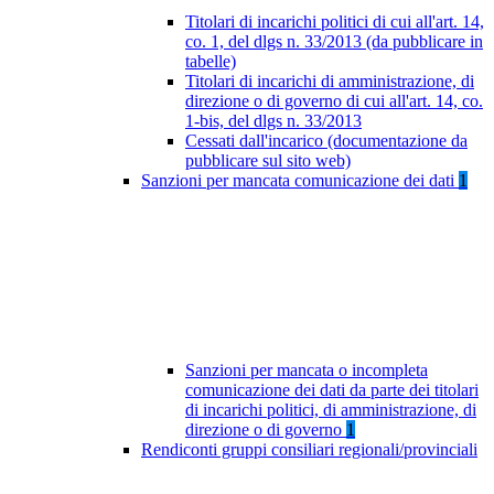
Titolari di incarichi politici di cui all'art. 14,
co. 1, del dlgs n. 33/2013 (da pubblicare in
tabelle)
Titolari di incarichi di amministrazione, di
direzione o di governo di cui all'art. 14, co.
1-bis, del dlgs n. 33/2013
Cessati dall'incarico (documentazione da
pubblicare sul sito web)
Sanzioni per mancata comunicazione dei dati
1
Sanzioni per mancata o incompleta
comunicazione dei dati da parte dei titolari
di incarichi politici, di amministrazione, di
direzione o di governo
1
Rendiconti gruppi consiliari regionali/provinciali