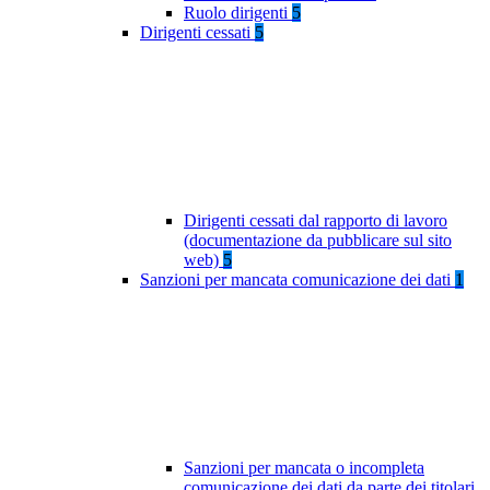
Ruolo dirigenti
5
Dirigenti cessati
5
Dirigenti cessati dal rapporto di lavoro
(documentazione da pubblicare sul sito
web)
5
Sanzioni per mancata comunicazione dei dati
1
Sanzioni per mancata o incompleta
comunicazione dei dati da parte dei titolari