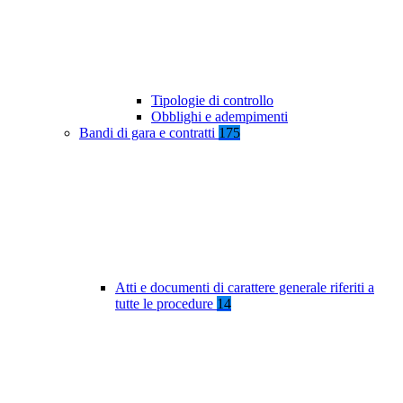
Tipologie di controllo
Obblighi e adempimenti
Bandi di gara e contratti
175
Atti e documenti di carattere generale riferiti a
tutte le procedure
14