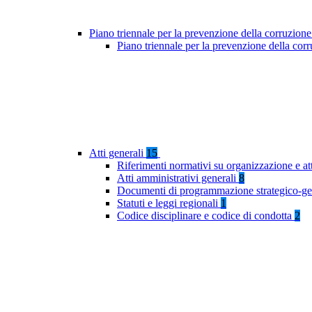
Piano triennale per la prevenzione della corruzione
Piano triennale per la prevenzione della co
Atti generali
15
Riferimenti normativi su organizzazione e at
Atti amministrativi generali
8
Documenti di programmazione strategico-ge
Statuti e leggi regionali
1
Codice disciplinare e codice di condotta
2