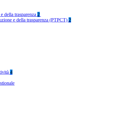
 e della trasparenza
2
rruzione e della trasparenza (PTPCT)
2
tività
4
stionale