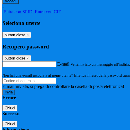
-
Entra con SPID
Entra con CIE
Seleziona utente
button close
×
Recupero password
button close
×
E-mail
Verrà inviato un messaggio all'indirizz
Non hai una e-mail associata al nome utente? Effettua il reset della password tram
E-mail inviata, si prega di controllare la casella di posta elettronica!
Errore
Chiudi
Successo
Chiudi
Informazione