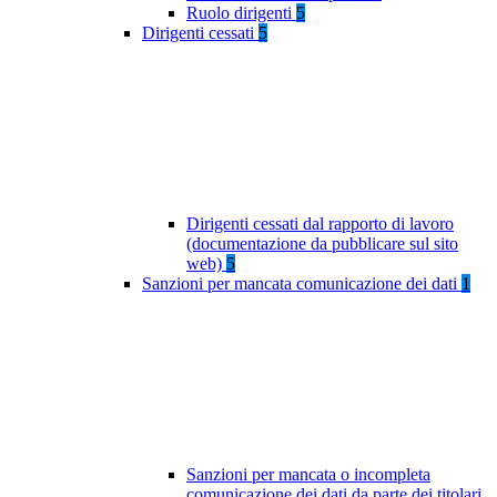
Ruolo dirigenti
5
Dirigenti cessati
5
Dirigenti cessati dal rapporto di lavoro
(documentazione da pubblicare sul sito
web)
5
Sanzioni per mancata comunicazione dei dati
1
Sanzioni per mancata o incompleta
comunicazione dei dati da parte dei titolari