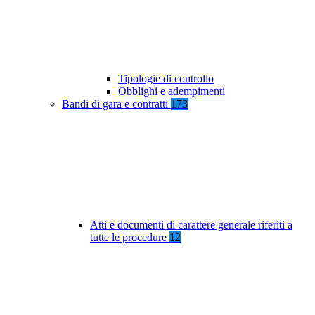
Tipologie di controllo
Obblighi e adempimenti
Bandi di gara e contratti
173
Atti e documenti di carattere generale riferiti a
tutte le procedure
12