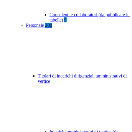
Consulenti e collaboratori (da pubblicare in
tabelle)
9
Personale
200
Titolari di incarichi dirigenziali amministrativi di
vertice
Incarichi amministrativi di vertice (da