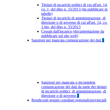
Titolari di incarichi politici di cui all'art. 14,
co. 1, del dlgs n. 33/2013 (da pubblicare in
tabelle)
Titolari di incarichi di amministrazione, di
direzione o di governo di cui all'art. 14, co.
1-bis, del dlgs n. 33/2013
Cessati dall'incarico (documentazione da
pubblicare sul sito web)
Sanzioni per mancata comunicazione dei dati
1
Sanzioni per mancata o incompleta
comunicazione dei dati da parte dei titolari
di incarichi politici, di amministrazione, di
direzione o di governo
1
Rendiconti gruppi consiliari regionali/provinciali