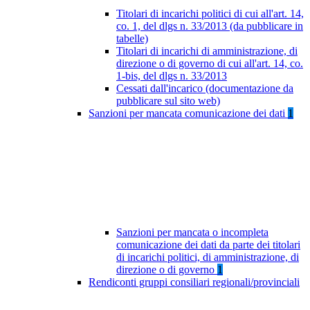
Titolari di incarichi politici di cui all'art. 14,
co. 1, del dlgs n. 33/2013 (da pubblicare in
tabelle)
Titolari di incarichi di amministrazione, di
direzione o di governo di cui all'art. 14, co.
1-bis, del dlgs n. 33/2013
Cessati dall'incarico (documentazione da
pubblicare sul sito web)
Sanzioni per mancata comunicazione dei dati
1
Sanzioni per mancata o incompleta
comunicazione dei dati da parte dei titolari
di incarichi politici, di amministrazione, di
direzione o di governo
1
Rendiconti gruppi consiliari regionali/provinciali