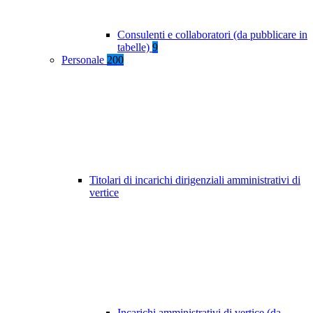
Consulenti e collaboratori (da pubblicare in
tabelle)
9
Personale
200
Titolari di incarichi dirigenziali amministrativi di
vertice
Incarichi amministrativi di vertice (da