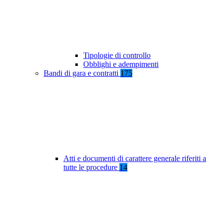
Tipologie di controllo
Obblighi e adempimenti
Bandi di gara e contratti
175
Atti e documenti di carattere generale riferiti a
tutte le procedure
14