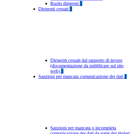
Ruolo dirigenti
5
Dirigenti cessati
5
Dirigenti cessati dal rapporto di lavoro
(documentazione da pubblicare sul sito
web)
5
Sanzioni per mancata comunicazione dei dati
1
Sanzioni per mancata o incompleta
comunicazione dei dati da parte dei titolari