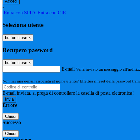
-
Entra con SPID
Entra con CIE
Seleziona utente
button close
×
Recupero password
button close
×
E-mail
Verrà inviato un messaggio all'indirizz
Non hai una e-mail associata al nome utente? Effettua il reset della password tram
E-mail inviata, si prega di controllare la casella di posta elettronica!
Errore
Chiudi
Successo
Chiudi
Informazione