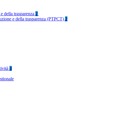
 e della trasparenza
2
rruzione e della trasparenza (PTPCT)
2
tività
4
stionale