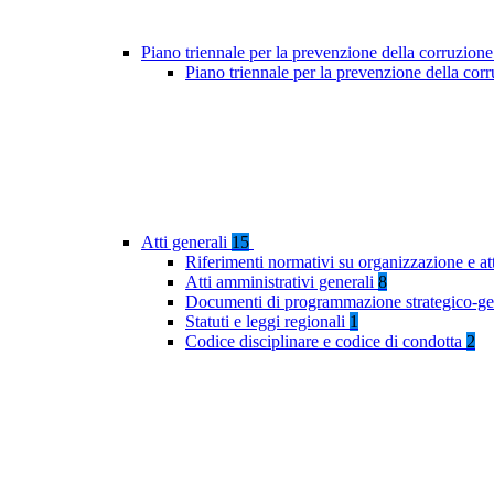
Piano triennale per la prevenzione della corruzione
Piano triennale per la prevenzione della co
Atti generali
15
Riferimenti normativi su organizzazione e at
Atti amministrativi generali
8
Documenti di programmazione strategico-ge
Statuti e leggi regionali
1
Codice disciplinare e codice di condotta
2