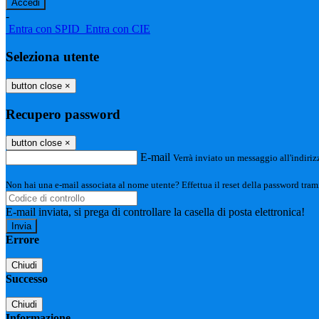
-
Entra con SPID
Entra con CIE
Seleziona utente
button close
×
Recupero password
button close
×
E-mail
Verrà inviato un messaggio all'indirizz
Non hai una e-mail associata al nome utente? Effettua il reset della password tram
E-mail inviata, si prega di controllare la casella di posta elettronica!
Errore
Chiudi
Successo
Chiudi
Informazione