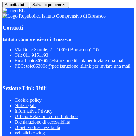
Accetta tutti
Salva le preferenze
Istituto Comprensivo di Brusasco
Contatti
Istituto Comprensivo di Brusasco
Via Delle Scuole, 2 – 10020 Brusasco (TO)
Tel:
011-9151193
Email:
toic86300e@istruzione.it
Link per inviare una mail
PEC:
toic86300e@pec.istruzione.it
Link per inviare una mail
Sezione Link Utili
Cookie policy
Note legali
Informativa Privacy
Ufficio Relazioni con il Pubblico
Dichiarazione di accessibilità
Obiettivi di accessibilità
Whistleblowing