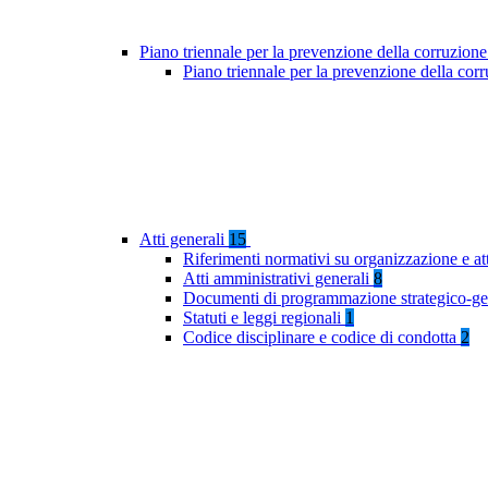
Piano triennale per la prevenzione della corruzione
Piano triennale per la prevenzione della co
Atti generali
15
Riferimenti normativi su organizzazione e at
Atti amministrativi generali
8
Documenti di programmazione strategico-ge
Statuti e leggi regionali
1
Codice disciplinare e codice di condotta
2