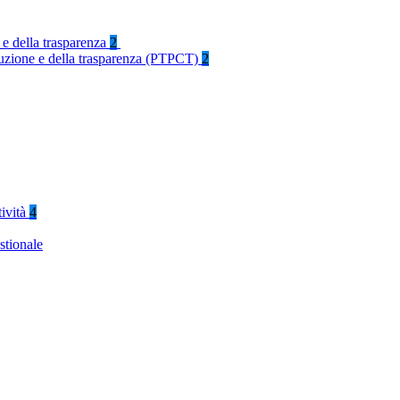
 e della trasparenza
2
rruzione e della trasparenza (PTPCT)
2
tività
4
stionale