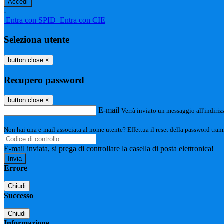
-
Entra con SPID
Entra con CIE
Seleziona utente
button close
×
Recupero password
button close
×
E-mail
Verrà inviato un messaggio all'indirizz
Non hai una e-mail associata al nome utente? Effettua il reset della password tram
E-mail inviata, si prega di controllare la casella di posta elettronica!
Errore
Chiudi
Successo
Chiudi
Informazione