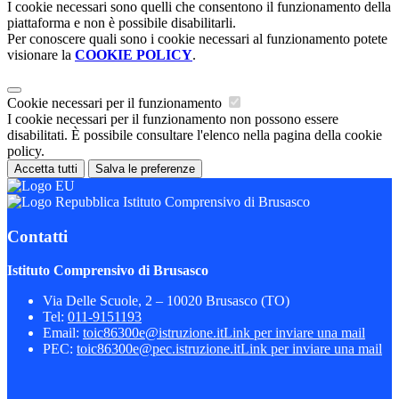
I cookie necessari sono quelli che consentono il funzionamento della
piattaforma e non è possibile disabilitarli.
Per conoscere quali sono i cookie necessari al funzionamento potete
visionare la
COOKIE POLICY
.
Cookie necessari per il funzionamento
I cookie necessari per il funzionamento non possono essere
disabilitati. È possibile consultare l'elenco nella pagina della cookie
policy.
Accetta tutti
Salva le preferenze
Istituto Comprensivo di Brusasco
Contatti
Istituto Comprensivo di Brusasco
Via Delle Scuole, 2 – 10020 Brusasco (TO)
Tel:
011-9151193
Email:
toic86300e@istruzione.it
Link per inviare una mail
PEC:
toic86300e@pec.istruzione.it
Link per inviare una mail