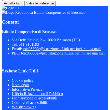
Accetta tutti
Salva le preferenze
Istituto Comprensivo di Brusasco
Contatti
Istituto Comprensivo di Brusasco
Via Delle Scuole, 2 – 10020 Brusasco (TO)
Tel:
011-9151193
Email:
toic86300e@istruzione.it
Link per inviare una mail
PEC:
toic86300e@pec.istruzione.it
Link per inviare una mail
Sezione Link Utili
Cookie policy
Note legali
Informativa Privacy
Ufficio Relazioni con il Pubblico
Dichiarazione di accessibilità
Obiettivi di accessibilità
Whistleblowing