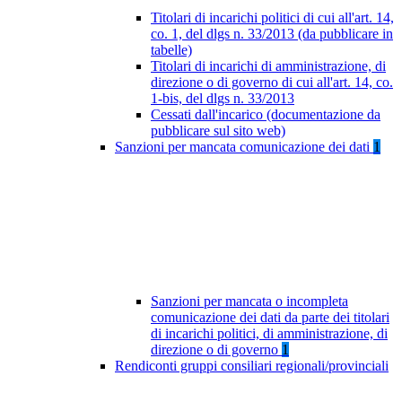
Titolari di incarichi politici di cui all'art. 14,
co. 1, del dlgs n. 33/2013 (da pubblicare in
tabelle)
Titolari di incarichi di amministrazione, di
direzione o di governo di cui all'art. 14, co.
1-bis, del dlgs n. 33/2013
Cessati dall'incarico (documentazione da
pubblicare sul sito web)
Sanzioni per mancata comunicazione dei dati
1
Sanzioni per mancata o incompleta
comunicazione dei dati da parte dei titolari
di incarichi politici, di amministrazione, di
direzione o di governo
1
Rendiconti gruppi consiliari regionali/provinciali