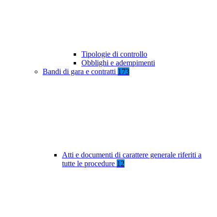
Tipologie di controllo
Obblighi e adempimenti
Bandi di gara e contratti
173
Atti e documenti di carattere generale riferiti a
tutte le procedure
12