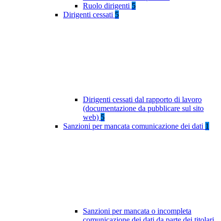
Ruolo dirigenti
5
Dirigenti cessati
5
Dirigenti cessati dal rapporto di lavoro
(documentazione da pubblicare sul sito
web)
5
Sanzioni per mancata comunicazione dei dati
1
Sanzioni per mancata o incompleta
comunicazione dei dati da parte dei titolari