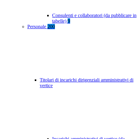
Consulenti e collaboratori (da pubblicare in
tabelle)
9
Personale
200
Titolari di incarichi dirigenziali amministrativi di
vertice
Incarichi amministrativi di vertice (da