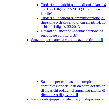
Titolari di incarichi politici di cui all'art. 14,
co. 1, del dlgs n. 33/2013 (da pubblicare in
tabelle)
Titolari di incarichi di amministrazione, di
direzione o di governo di cui all'art. 14, co.
1-bis, del dlgs n. 33/2013
Cessati dall'incarico (documentazione da
pubblicare sul sito web)
Sanzioni per mancata comunicazione dei dati
1
Sanzioni per mancata o incompleta
comunicazione dei dati da parte dei titolari
di incarichi politici, di amministrazione, di
direzione o di governo
1
Rendiconti gruppi consiliari regionali/provinciali