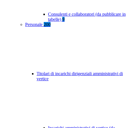
Consulenti e collaboratori (da pubblicare in
tabelle)
9
Personale
200
Titolari di incarichi dirigenziali amministrativi di
vertice
Incarichi amministrativi di vertice (da