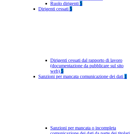
Ruolo dirigenti
5
Dirigenti cessati
5
Dirigenti cessati dal rapporto di lavoro
(documentazione da pubblicare sul sito
web)
5
Sanzioni per mancata comunicazione dei dati
1
Sanzioni per mancata o incompleta
comunicazione dei dati da parte dei titolari