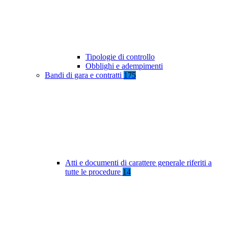
Tipologie di controllo
Obblighi e adempimenti
Bandi di gara e contratti
175
Atti e documenti di carattere generale riferiti a
tutte le procedure
14