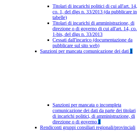
Titolari di incarichi politici di cui all'art. 14,
co. 1, del dlgs n. 33/2013 (da pubblicare in
tabelle)
Titolari di incarichi di amministrazione, di
direzione o di governo di cui all'art. 14, co.
1-bis, del dlgs n. 33/2013
Cessati dall'incarico (documentazione da
pubblicare sul sito web)
Sanzioni per mancata comunicazione dei dati
1
Sanzioni per mancata o incompleta
comunicazione dei dati da parte dei titolari
di incarichi politici, di amministrazione, di
direzione o di governo
1
Rendiconti gruppi consiliari regionali/provinciali