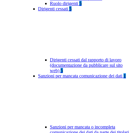
Ruolo dirigenti
5
Dirigenti cessati
5
Dirigenti cessati dal rapporto di lavoro
(documentazione da pubblicare sul sito
web)
5
Sanzioni per mancata comunicazione dei dati
1
Sanzioni per mancata o incompleta
comunicazione dei dati da parte dei titolari