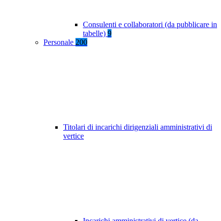
Consulenti e collaboratori (da pubblicare in
tabelle)
9
Personale
200
Titolari di incarichi dirigenziali amministrativi di
vertice
Incarichi amministrativi di vertice (da