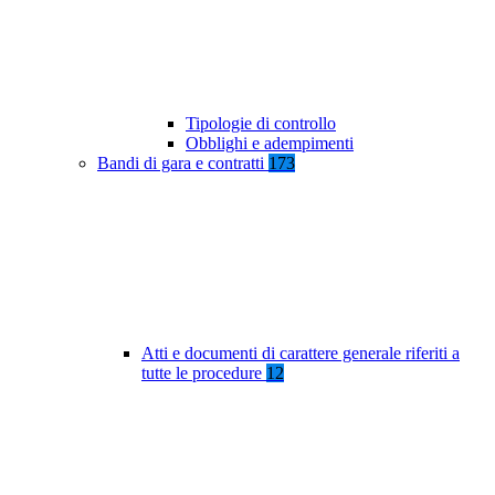
Tipologie di controllo
Obblighi e adempimenti
Bandi di gara e contratti
173
Atti e documenti di carattere generale riferiti a
tutte le procedure
12