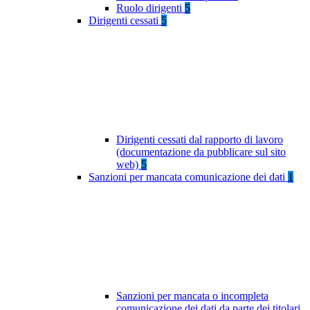
Ruolo dirigenti
5
Dirigenti cessati
5
Dirigenti cessati dal rapporto di lavoro
(documentazione da pubblicare sul sito
web)
5
Sanzioni per mancata comunicazione dei dati
1
Sanzioni per mancata o incompleta
comunicazione dei dati da parte dei titolari