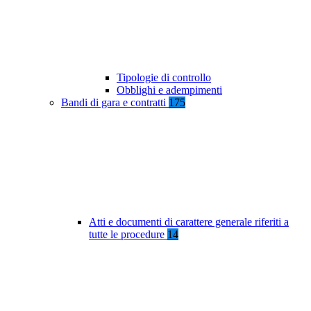
Tipologie di controllo
Obblighi e adempimenti
Bandi di gara e contratti
175
Atti e documenti di carattere generale riferiti a
tutte le procedure
14