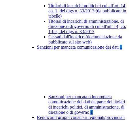
Titolari di incarichi politici di cui all'art. 14,
co. 1, del dlgs n. 33/2013 (da pubblicare in
tabelle)
Titolari di incarichi di amministrazione, di
direzione o di governo di cui all'art. 14, co.
1-bis, del dlgs n. 33/2013
Cessati dall'incarico (documentazione da
pubblicare sul sito web)
Sanzioni per mancata comunicazione dei dati
1
Sanzioni per mancata o incompleta
comunicazione dei dati da parte dei titolari
di incarichi politici, di amministrazione, di
direzione o di governo
1
Rendiconti gruppi consiliari regionali/provinciali