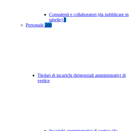
Consulenti e collaboratori (da pubblicare in
tabelle)
9
Personale
200
Titolari di incarichi dirigenziali amministrativi di
vertice
Incarichi amministrativi di vertice (da