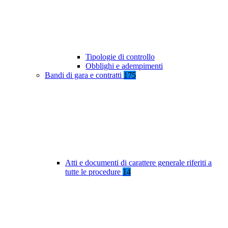
Tipologie di controllo
Obblighi e adempimenti
Bandi di gara e contratti
175
Atti e documenti di carattere generale riferiti a
tutte le procedure
14