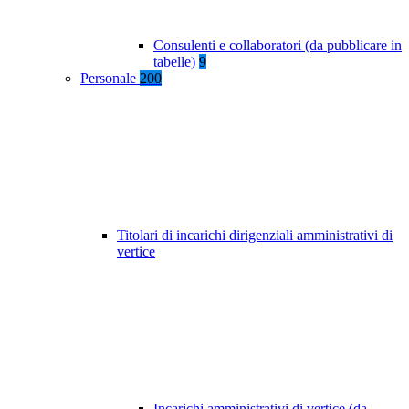
Consulenti e collaboratori (da pubblicare in
tabelle)
9
Personale
200
Titolari di incarichi dirigenziali amministrativi di
vertice
Incarichi amministrativi di vertice (da