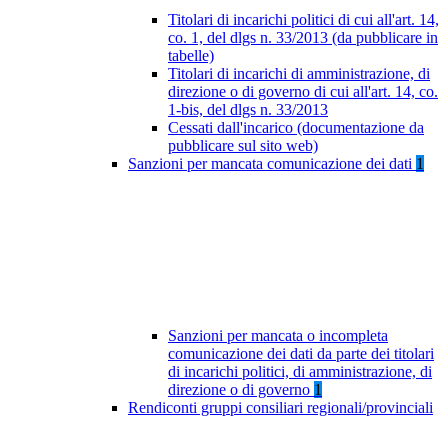
Titolari di incarichi politici di cui all'art. 14,
co. 1, del dlgs n. 33/2013 (da pubblicare in
tabelle)
Titolari di incarichi di amministrazione, di
direzione o di governo di cui all'art. 14, co.
1-bis, del dlgs n. 33/2013
Cessati dall'incarico (documentazione da
pubblicare sul sito web)
Sanzioni per mancata comunicazione dei dati
1
Sanzioni per mancata o incompleta
comunicazione dei dati da parte dei titolari
di incarichi politici, di amministrazione, di
direzione o di governo
1
Rendiconti gruppi consiliari regionali/provinciali