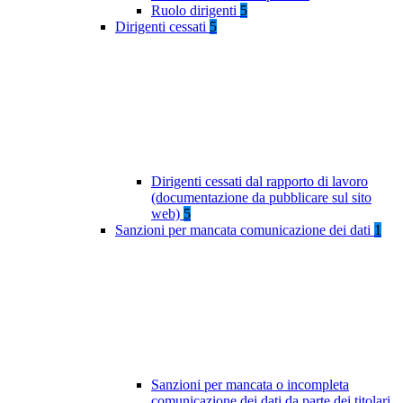
Ruolo dirigenti
5
Dirigenti cessati
5
Dirigenti cessati dal rapporto di lavoro
(documentazione da pubblicare sul sito
web)
5
Sanzioni per mancata comunicazione dei dati
1
Sanzioni per mancata o incompleta
comunicazione dei dati da parte dei titolari