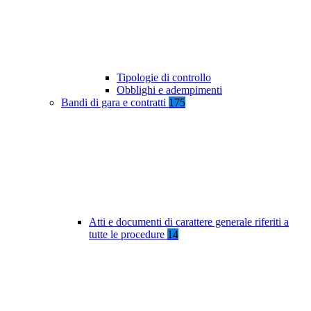
Tipologie di controllo
Obblighi e adempimenti
Bandi di gara e contratti
175
Atti e documenti di carattere generale riferiti a
tutte le procedure
14