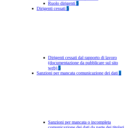
Ruolo dirigenti
5
Dirigenti cessati
5
Dirigenti cessati dal rapporto di lavoro
(documentazione da pubblicare sul sito
web)
5
Sanzioni per mancata comunicazione dei dati
1
Sanzioni per mancata o incompleta
comunicazione dei dati da parte dei titolari