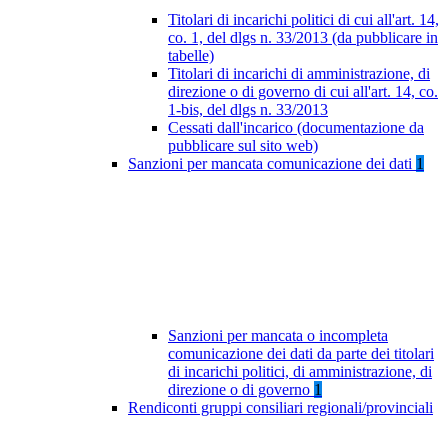
Titolari di incarichi politici di cui all'art. 14,
co. 1, del dlgs n. 33/2013 (da pubblicare in
tabelle)
Titolari di incarichi di amministrazione, di
direzione o di governo di cui all'art. 14, co.
1-bis, del dlgs n. 33/2013
Cessati dall'incarico (documentazione da
pubblicare sul sito web)
Sanzioni per mancata comunicazione dei dati
1
Sanzioni per mancata o incompleta
comunicazione dei dati da parte dei titolari
di incarichi politici, di amministrazione, di
direzione o di governo
1
Rendiconti gruppi consiliari regionali/provinciali