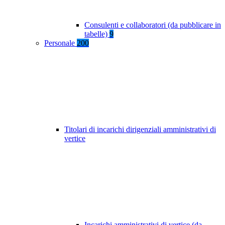
Consulenti e collaboratori (da pubblicare in
tabelle)
9
Personale
200
Titolari di incarichi dirigenziali amministrativi di
vertice
Incarichi amministrativi di vertice (da