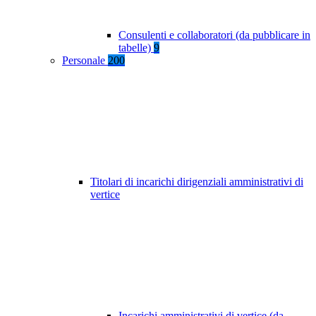
Consulenti e collaboratori (da pubblicare in
tabelle)
9
Personale
200
Titolari di incarichi dirigenziali amministrativi di
vertice
Incarichi amministrativi di vertice (da