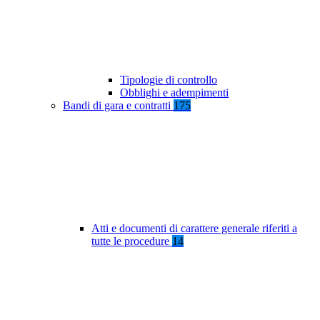
Tipologie di controllo
Obblighi e adempimenti
Bandi di gara e contratti
175
Atti e documenti di carattere generale riferiti a
tutte le procedure
14