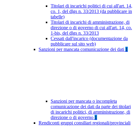
Titolari di incarichi politici di cui all'art. 14,
co. 1, del dlgs n. 33/2013 (da pubblicare in
tabelle)
Titolari di incarichi di amministrazione, di
direzione o di governo di cui all'art. 14, co.
1-bis, del dlgs n. 33/2013
Cessati dall'incarico (documentazione da
pubblicare sul sito web)
Sanzioni per mancata comunicazione dei dati
1
Sanzioni per mancata o incompleta
comunicazione dei dati da parte dei titolari
di incarichi politici, di amministrazione, di
direzione o di governo
1
Rendiconti gruppi consiliari regionali/provinciali