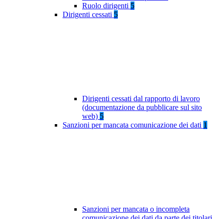
Ruolo dirigenti
5
Dirigenti cessati
5
Dirigenti cessati dal rapporto di lavoro
(documentazione da pubblicare sul sito
web)
5
Sanzioni per mancata comunicazione dei dati
1
Sanzioni per mancata o incompleta
comunicazione dei dati da parte dei titolari