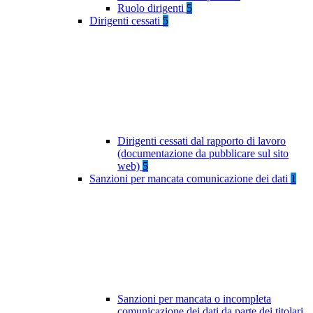
Ruolo dirigenti
5
Dirigenti cessati
5
Dirigenti cessati dal rapporto di lavoro
(documentazione da pubblicare sul sito
web)
5
Sanzioni per mancata comunicazione dei dati
1
Sanzioni per mancata o incompleta
comunicazione dei dati da parte dei titolari