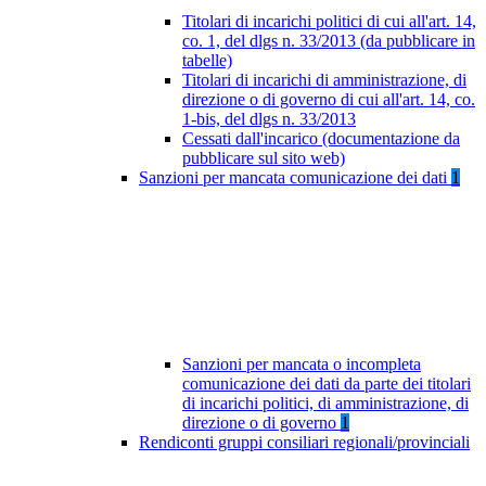
Titolari di incarichi politici di cui all'art. 14,
co. 1, del dlgs n. 33/2013 (da pubblicare in
tabelle)
Titolari di incarichi di amministrazione, di
direzione o di governo di cui all'art. 14, co.
1-bis, del dlgs n. 33/2013
Cessati dall'incarico (documentazione da
pubblicare sul sito web)
Sanzioni per mancata comunicazione dei dati
1
Sanzioni per mancata o incompleta
comunicazione dei dati da parte dei titolari
di incarichi politici, di amministrazione, di
direzione o di governo
1
Rendiconti gruppi consiliari regionali/provinciali