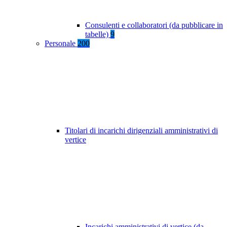
Consulenti e collaboratori (da pubblicare in
tabelle)
9
Personale
200
Titolari di incarichi dirigenziali amministrativi di
vertice
Incarichi amministrativi di vertice (da