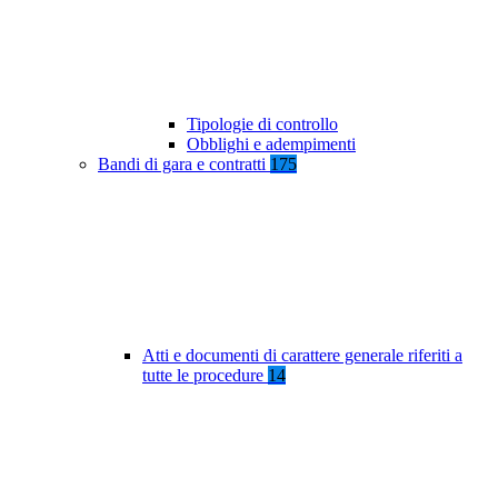
Tipologie di controllo
Obblighi e adempimenti
Bandi di gara e contratti
175
Atti e documenti di carattere generale riferiti a
tutte le procedure
14