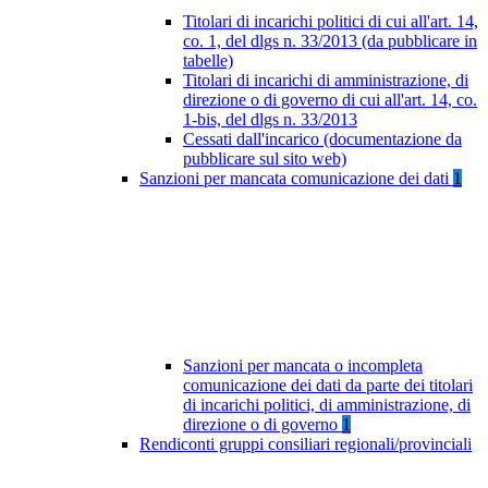
Titolari di incarichi politici di cui all'art. 14,
co. 1, del dlgs n. 33/2013 (da pubblicare in
tabelle)
Titolari di incarichi di amministrazione, di
direzione o di governo di cui all'art. 14, co.
1-bis, del dlgs n. 33/2013
Cessati dall'incarico (documentazione da
pubblicare sul sito web)
Sanzioni per mancata comunicazione dei dati
1
Sanzioni per mancata o incompleta
comunicazione dei dati da parte dei titolari
di incarichi politici, di amministrazione, di
direzione o di governo
1
Rendiconti gruppi consiliari regionali/provinciali