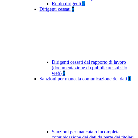
Ruolo dirigenti
5
Dirigenti cessati
5
Dirigenti cessati dal rapporto di lavoro
(documentazione da pubblicare sul sito
web)
5
Sanzioni per mancata comunicazione dei dati
1
Sanzioni per mancata o incompleta
comunicazione dei dati da parte dei titolari