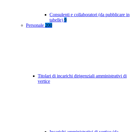
Consulenti e collaboratori (da pubblicare in
tabelle)
9
Personale
200
Titolari di incarichi dirigenziali amministrativi di
vertice
Incarichi amministrativi di vertice (da