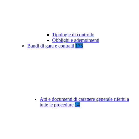
Tipologie di controllo
Obblighi e adempimenti
Bandi di gara e contratti
175
Atti e documenti di carattere generale riferiti a
tutte le procedure
14