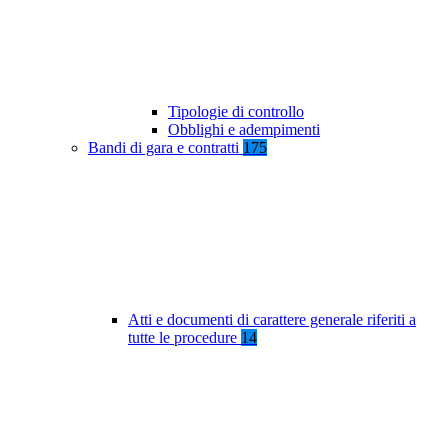
Tipologie di controllo
Obblighi e adempimenti
Bandi di gara e contratti
175
Atti e documenti di carattere generale riferiti a
tutte le procedure
14