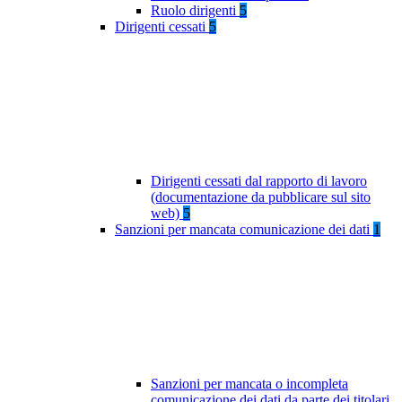
Ruolo dirigenti
5
Dirigenti cessati
5
Dirigenti cessati dal rapporto di lavoro
(documentazione da pubblicare sul sito
web)
5
Sanzioni per mancata comunicazione dei dati
1
Sanzioni per mancata o incompleta
comunicazione dei dati da parte dei titolari