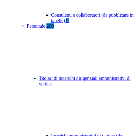
Consulenti e collaboratori (da pubblicare in
tabelle)
9
Personale
200
Titolari di incarichi dirigenziali amministrativi di
vertice
Incarichi amministrativi di vertice (da