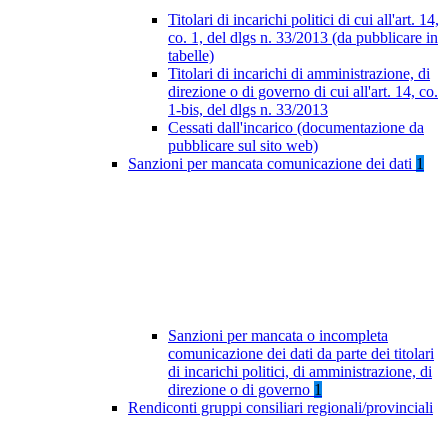
Titolari di incarichi politici di cui all'art. 14,
co. 1, del dlgs n. 33/2013 (da pubblicare in
tabelle)
Titolari di incarichi di amministrazione, di
direzione o di governo di cui all'art. 14, co.
1-bis, del dlgs n. 33/2013
Cessati dall'incarico (documentazione da
pubblicare sul sito web)
Sanzioni per mancata comunicazione dei dati
1
Sanzioni per mancata o incompleta
comunicazione dei dati da parte dei titolari
di incarichi politici, di amministrazione, di
direzione o di governo
1
Rendiconti gruppi consiliari regionali/provinciali