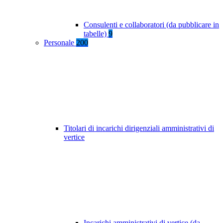
Consulenti e collaboratori (da pubblicare in
tabelle)
9
Personale
200
Titolari di incarichi dirigenziali amministrativi di
vertice
Incarichi amministrativi di vertice (da