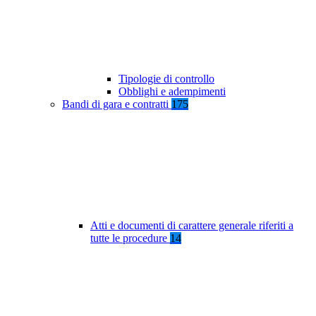
Tipologie di controllo
Obblighi e adempimenti
Bandi di gara e contratti
175
Atti e documenti di carattere generale riferiti a
tutte le procedure
14