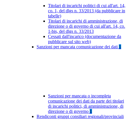
Titolari di incarichi politici di cui all'art. 14,
co. 1, del dlgs n. 33/2013 (da pubblicare in
tabelle)
Titolari di incarichi di amministrazione, di
direzione o di governo di cui all'art. 14, co.
1-bis, del dlgs n. 33/2013
Cessati dall'incarico (documentazione da
pubblicare sul sito web)
Sanzioni per mancata comunicazione dei dati
1
Sanzioni per mancata o incompleta
comunicazione dei dati da parte dei titolari
di incarichi politici, di amministrazione, di
direzione o di governo
1
Rendiconti gruppi consiliari regionali/provinciali