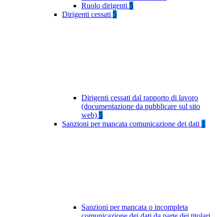
Ruolo dirigenti
5
Dirigenti cessati
5
Dirigenti cessati dal rapporto di lavoro
(documentazione da pubblicare sul sito
web)
5
Sanzioni per mancata comunicazione dei dati
1
Sanzioni per mancata o incompleta
comunicazione dei dati da parte dei titolari