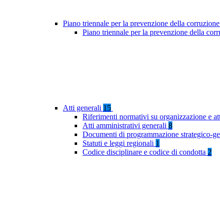
Piano triennale per la prevenzione della corruzione
Piano triennale per la prevenzione della co
Atti generali
15
Riferimenti normativi su organizzazione e at
Atti amministrativi generali
8
Documenti di programmazione strategico-ge
Statuti e leggi regionali
1
Codice disciplinare e codice di condotta
2