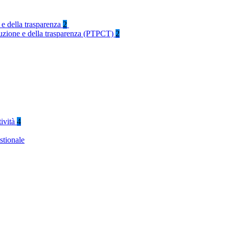
 e della trasparenza
2
rruzione e della trasparenza (PTPCT)
2
tività
4
stionale