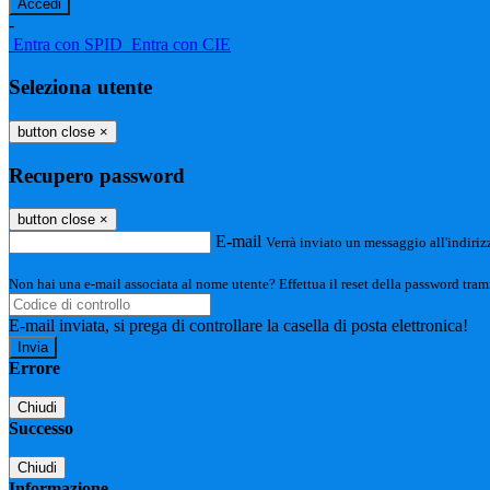
-
Entra con SPID
Entra con CIE
Seleziona utente
button close
×
Recupero password
button close
×
E-mail
Verrà inviato un messaggio all'indirizz
Non hai una e-mail associata al nome utente? Effettua il reset della password tram
E-mail inviata, si prega di controllare la casella di posta elettronica!
Errore
Chiudi
Successo
Chiudi
Informazione