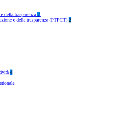
 e della trasparenza
2
rruzione e della trasparenza (PTPCT)
2
tività
4
stionale