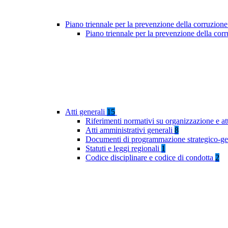
Piano triennale per la prevenzione della corruzione
Piano triennale per la prevenzione della co
Atti generali
15
Riferimenti normativi su organizzazione e at
Atti amministrativi generali
8
Documenti di programmazione strategico-ge
Statuti e leggi regionali
1
Codice disciplinare e codice di condotta
2