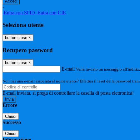
-
Entra con SPID
Entra con CIE
Seleziona utente
button close
×
Recupero password
button close
×
E-mail
Verrà inviato un messaggio all'indirizz
Non hai una e-mail associata al nome utente? Effettua il reset della password tram
E-mail inviata, si prega di controllare la casella di posta elettronica!
Errore
Chiudi
Successo
Chiudi
Informazione