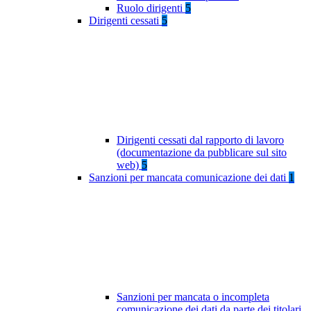
Ruolo dirigenti
5
Dirigenti cessati
5
Dirigenti cessati dal rapporto di lavoro
(documentazione da pubblicare sul sito
web)
5
Sanzioni per mancata comunicazione dei dati
1
Sanzioni per mancata o incompleta
comunicazione dei dati da parte dei titolari