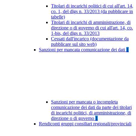
Titolari di incarichi politici di cui all'art. 14,
co. 1, del dlgs n. 33/2013 (da pubblicare in
tabelle)
Titolari di incarichi di amministrazione, di
direzione o di governo di cui all'art. 14, co.
1-bis, del dlgs n. 33/2013
Cessati dall'incarico (documentazione da
pubblicare sul sito web)
Sanzioni per mancata comunicazione dei dati
1
Sanzioni per mancata o incompleta
comunicazione dei dati da parte dei titolari
di incarichi politici, di amministrazione, di
direzione o di governo
1
Rendiconti gruppi consiliari regionali/provinciali