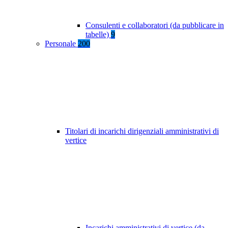
Consulenti e collaboratori (da pubblicare in
tabelle)
9
Personale
200
Titolari di incarichi dirigenziali amministrativi di
vertice
Incarichi amministrativi di vertice (da