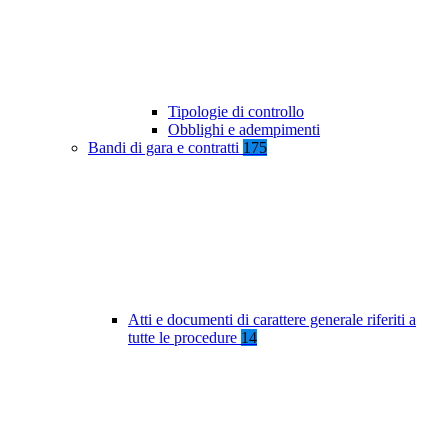
Tipologie di controllo
Obblighi e adempimenti
Bandi di gara e contratti
175
Atti e documenti di carattere generale riferiti a
tutte le procedure
14