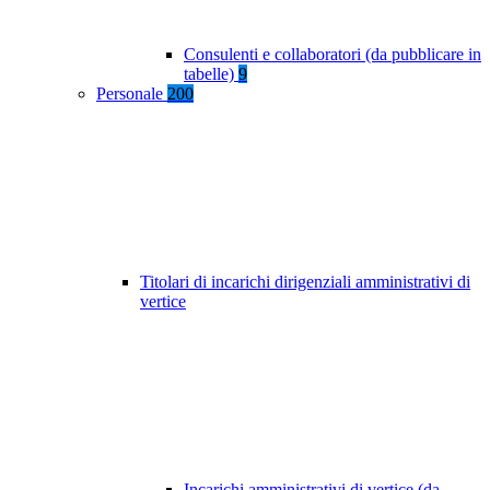
Consulenti e collaboratori (da pubblicare in
tabelle)
9
Personale
200
Titolari di incarichi dirigenziali amministrativi di
vertice
Incarichi amministrativi di vertice (da