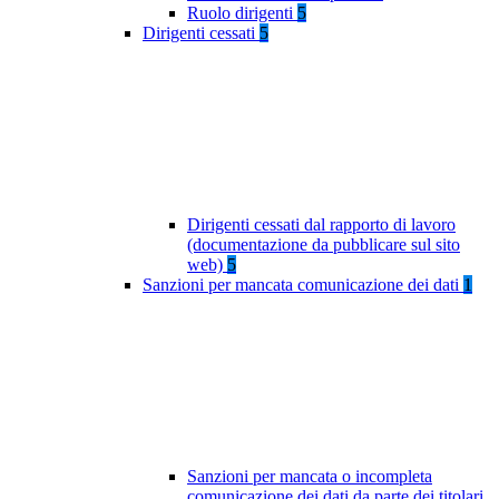
Ruolo dirigenti
5
Dirigenti cessati
5
Dirigenti cessati dal rapporto di lavoro
(documentazione da pubblicare sul sito
web)
5
Sanzioni per mancata comunicazione dei dati
1
Sanzioni per mancata o incompleta
comunicazione dei dati da parte dei titolari