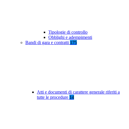
Tipologie di controllo
Obblighi e adempimenti
Bandi di gara e contratti
175
Atti e documenti di carattere generale riferiti a
tutte le procedure
14