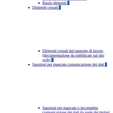
Ruolo dirigenti
5
Dirigenti cessati
5
Dirigenti cessati dal rapporto di lavoro
(documentazione da pubblicare sul sito
web)
5
Sanzioni per mancata comunicazione dei dati
1
Sanzioni per mancata o incompleta
comunicazione dei dati da parte dei titolari