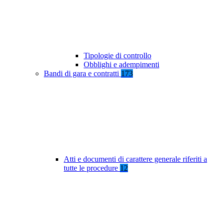
Tipologie di controllo
Obblighi e adempimenti
Bandi di gara e contratti
173
Atti e documenti di carattere generale riferiti a
tutte le procedure
12