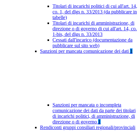
Titolari di incarichi politici di cui all'art. 14,
co. 1, del dlgs n. 33/2013 (da pubblicare in
tabelle)
Titolari di incarichi di amministrazione, di
direzione o di governo di cui all'art. 14, co.
1-bis, del dlgs n. 33/2013
Cessati dall'incarico (documentazione da
pubblicare sul sito web)
Sanzioni per mancata comunicazione dei dati
1
Sanzioni per mancata o incompleta
comunicazione dei dati da parte dei titolari
di incarichi politici, di amministrazione, di
direzione o di governo
1
Rendiconti gruppi consiliari regionali/provinciali