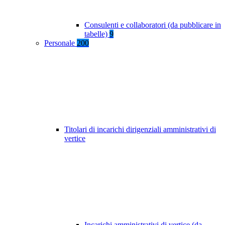
Consulenti e collaboratori (da pubblicare in
tabelle)
9
Personale
200
Titolari di incarichi dirigenziali amministrativi di
vertice
Incarichi amministrativi di vertice (da