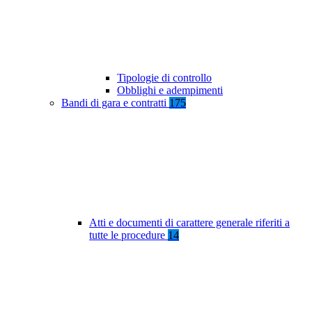
Tipologie di controllo
Obblighi e adempimenti
Bandi di gara e contratti
175
Atti e documenti di carattere generale riferiti a
tutte le procedure
14