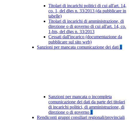
Titolari di incarichi politici di cui all'art. 14,
co. 1, del dlgs n. 33/2013 (da pubblicare in
tabelle)
Titolari di incarichi di amministrazione, di
direzione o di governo di cui all'art. 14, co.
1-bis, del dlgs n. 33/2013
Cessati dall'incarico (documentazione da
pubblicare sul sito web)
Sanzioni per mancata comunicazione dei dati
1
Sanzioni per mancata o incompleta
comunicazione dei dati da parte dei titolari
di incarichi politici, di amministrazione, di
direzione o di governo
1
Rendiconti gruppi consiliari regionali/provinciali