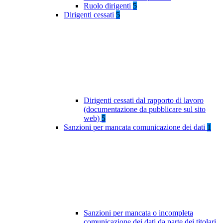
Ruolo dirigenti
5
Dirigenti cessati
5
Dirigenti cessati dal rapporto di lavoro
(documentazione da pubblicare sul sito
web)
5
Sanzioni per mancata comunicazione dei dati
1
Sanzioni per mancata o incompleta
comunicazione dei dati da parte dei titolari