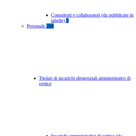
Consulenti e collaboratori (da pubblicare in
tabelle)
9
Personale
200
Titolari di incarichi dirigenziali amministrativi di
vertice
Incarichi amministrativi di vertice (da