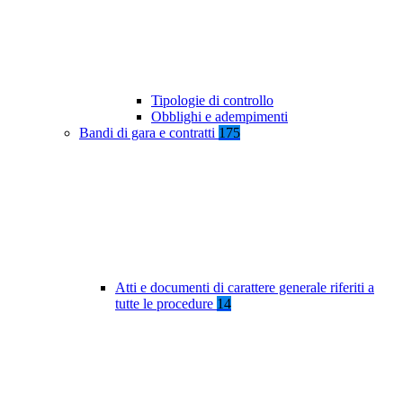
Tipologie di controllo
Obblighi e adempimenti
Bandi di gara e contratti
175
Atti e documenti di carattere generale riferiti a
tutte le procedure
14