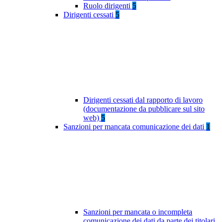
Ruolo dirigenti
5
Dirigenti cessati
5
Dirigenti cessati dal rapporto di lavoro
(documentazione da pubblicare sul sito
web)
5
Sanzioni per mancata comunicazione dei dati
1
Sanzioni per mancata o incompleta
comunicazione dei dati da parte dei titolari