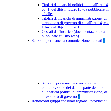
Titolari di incarichi politici di cui all'art. 14,
co. 1, del dlgs n. 33/2013 (da pubblicare in
tabelle)
Titolari di incarichi di amministrazione, di
direzione o di governo di cui all'art. 14, co.
1-bis, del dlgs n. 33/2013
Cessati dall'incarico (documentazione da
pubblicare sul sito web)
Sanzioni per mancata comunicazione dei dati
1
Sanzioni per mancata o incompleta
comunicazione dei dati da parte dei titolari
di incarichi politici, di amministrazione, di
direzione o di governo
1
Rendiconti gruppi consiliari regionali/provinciali