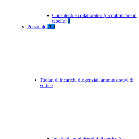
Consulenti e collaboratori (da pubblicare in
tabelle)
9
Personale
200
Titolari di incarichi dirigenziali amministrativi di
vertice
Incarichi amministrativi di vertice (da