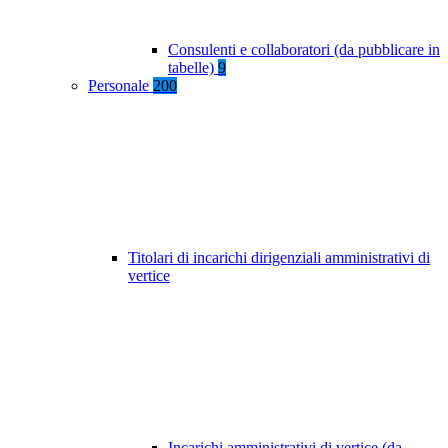
Consulenti e collaboratori (da pubblicare in
tabelle)
9
Personale
200
Titolari di incarichi dirigenziali amministrativi di
vertice
Incarichi amministrativi di vertice (da