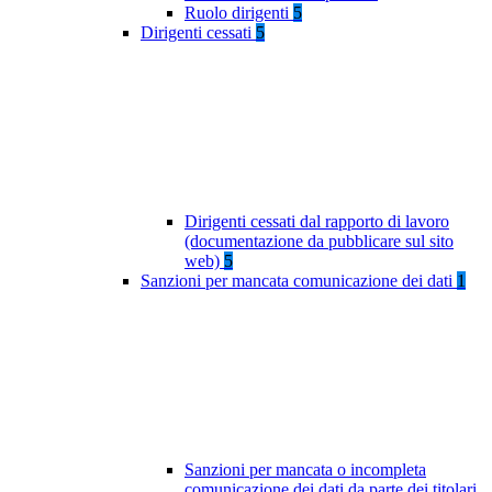
Ruolo dirigenti
5
Dirigenti cessati
5
Dirigenti cessati dal rapporto di lavoro
(documentazione da pubblicare sul sito
web)
5
Sanzioni per mancata comunicazione dei dati
1
Sanzioni per mancata o incompleta
comunicazione dei dati da parte dei titolari