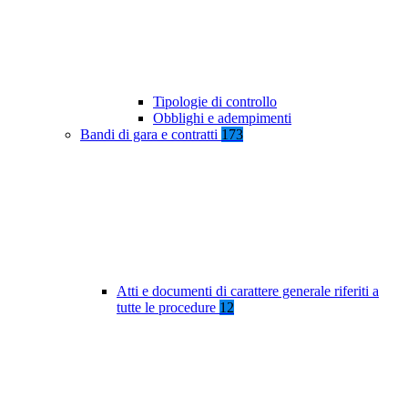
Tipologie di controllo
Obblighi e adempimenti
Bandi di gara e contratti
173
Atti e documenti di carattere generale riferiti a
tutte le procedure
12