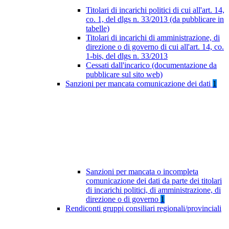
Titolari di incarichi politici di cui all'art. 14,
co. 1, del dlgs n. 33/2013 (da pubblicare in
tabelle)
Titolari di incarichi di amministrazione, di
direzione o di governo di cui all'art. 14, co.
1-bis, del dlgs n. 33/2013
Cessati dall'incarico (documentazione da
pubblicare sul sito web)
Sanzioni per mancata comunicazione dei dati
1
Sanzioni per mancata o incompleta
comunicazione dei dati da parte dei titolari
di incarichi politici, di amministrazione, di
direzione o di governo
1
Rendiconti gruppi consiliari regionali/provinciali