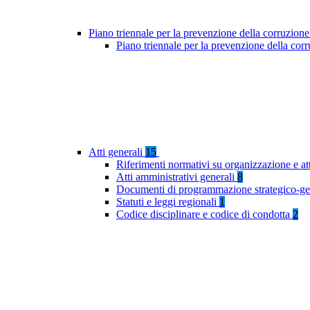
Piano triennale per la prevenzione della corruzione
Piano triennale per la prevenzione della co
Atti generali
15
Riferimenti normativi su organizzazione e at
Atti amministrativi generali
8
Documenti di programmazione strategico-ge
Statuti e leggi regionali
1
Codice disciplinare e codice di condotta
2