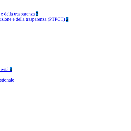
 e della trasparenza
2
rruzione e della trasparenza (PTPCT)
2
tività
4
stionale