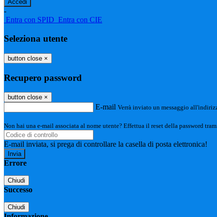
-
Entra con SPID
Entra con CIE
Seleziona utente
button close
×
Recupero password
button close
×
E-mail
Verrà inviato un messaggio all'indirizz
Non hai una e-mail associata al nome utente? Effettua il reset della password tram
E-mail inviata, si prega di controllare la casella di posta elettronica!
Errore
Chiudi
Successo
Chiudi
Informazione