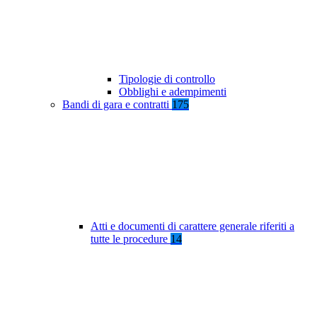
Tipologie di controllo
Obblighi e adempimenti
Bandi di gara e contratti
175
Atti e documenti di carattere generale riferiti a
tutte le procedure
14