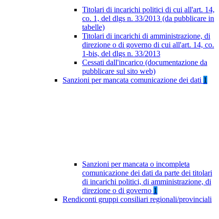
Titolari di incarichi politici di cui all'art. 14,
co. 1, del dlgs n. 33/2013 (da pubblicare in
tabelle)
Titolari di incarichi di amministrazione, di
direzione o di governo di cui all'art. 14, co.
1-bis, del dlgs n. 33/2013
Cessati dall'incarico (documentazione da
pubblicare sul sito web)
Sanzioni per mancata comunicazione dei dati
1
Sanzioni per mancata o incompleta
comunicazione dei dati da parte dei titolari
di incarichi politici, di amministrazione, di
direzione o di governo
1
Rendiconti gruppi consiliari regionali/provinciali