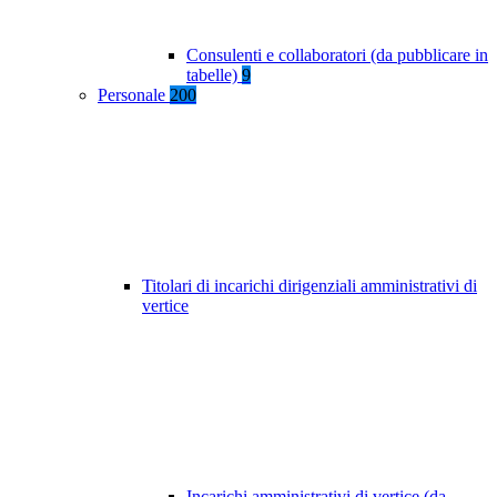
Consulenti e collaboratori (da pubblicare in
tabelle)
9
Personale
200
Titolari di incarichi dirigenziali amministrativi di
vertice
Incarichi amministrativi di vertice (da