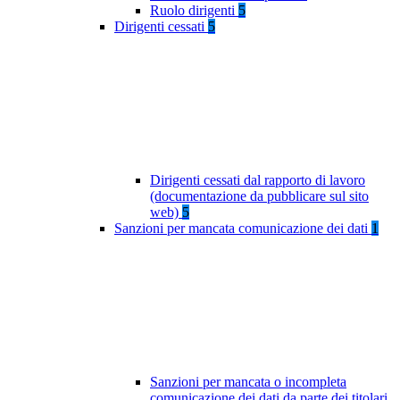
Ruolo dirigenti
5
Dirigenti cessati
5
Dirigenti cessati dal rapporto di lavoro
(documentazione da pubblicare sul sito
web)
5
Sanzioni per mancata comunicazione dei dati
1
Sanzioni per mancata o incompleta
comunicazione dei dati da parte dei titolari