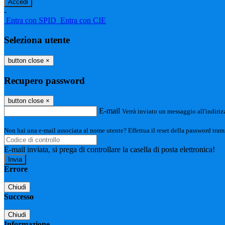
-
Entra con SPID
Entra con CIE
Seleziona utente
button close
×
Recupero password
button close
×
E-mail
Verrà inviato un messaggio all'indirizz
Non hai una e-mail associata al nome utente? Effettua il reset della password tram
E-mail inviata, si prega di controllare la casella di posta elettronica!
Errore
Chiudi
Successo
Chiudi
Informazione