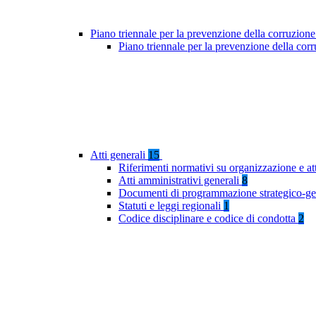
Piano triennale per la prevenzione della corruzione
Piano triennale per la prevenzione della co
Atti generali
15
Riferimenti normativi su organizzazione e at
Atti amministrativi generali
8
Documenti di programmazione strategico-ge
Statuti e leggi regionali
1
Codice disciplinare e codice di condotta
2