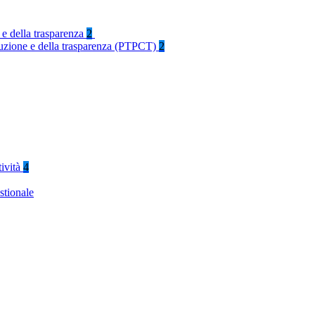
 e della trasparenza
2
rruzione e della trasparenza (PTPCT)
2
tività
4
stionale