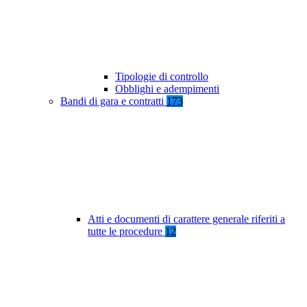
Tipologie di controllo
Obblighi e adempimenti
Bandi di gara e contratti
173
Atti e documenti di carattere generale riferiti a
tutte le procedure
12