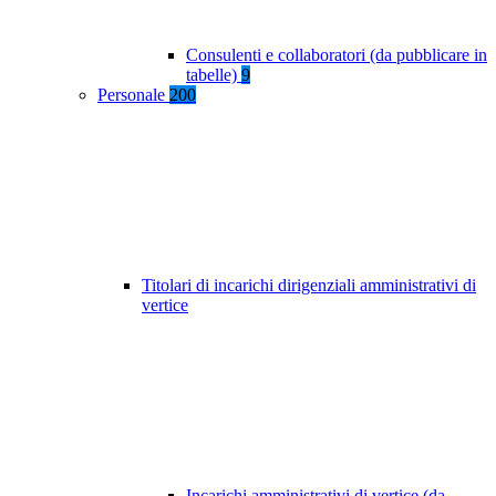
Consulenti e collaboratori (da pubblicare in
tabelle)
9
Personale
200
Titolari di incarichi dirigenziali amministrativi di
vertice
Incarichi amministrativi di vertice (da