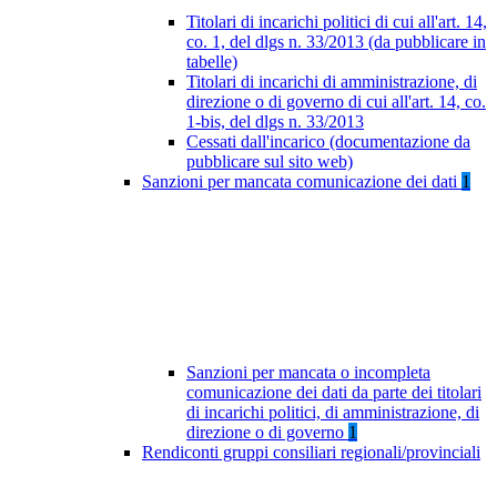
Titolari di incarichi politici di cui all'art. 14,
co. 1, del dlgs n. 33/2013 (da pubblicare in
tabelle)
Titolari di incarichi di amministrazione, di
direzione o di governo di cui all'art. 14, co.
1-bis, del dlgs n. 33/2013
Cessati dall'incarico (documentazione da
pubblicare sul sito web)
Sanzioni per mancata comunicazione dei dati
1
Sanzioni per mancata o incompleta
comunicazione dei dati da parte dei titolari
di incarichi politici, di amministrazione, di
direzione o di governo
1
Rendiconti gruppi consiliari regionali/provinciali