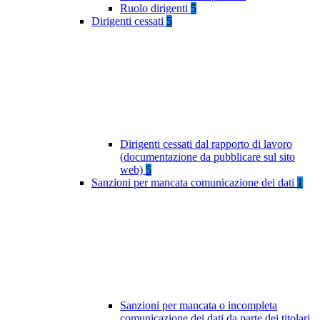
Ruolo dirigenti
5
Dirigenti cessati
5
Dirigenti cessati dal rapporto di lavoro
(documentazione da pubblicare sul sito
web)
5
Sanzioni per mancata comunicazione dei dati
1
Sanzioni per mancata o incompleta
comunicazione dei dati da parte dei titolari