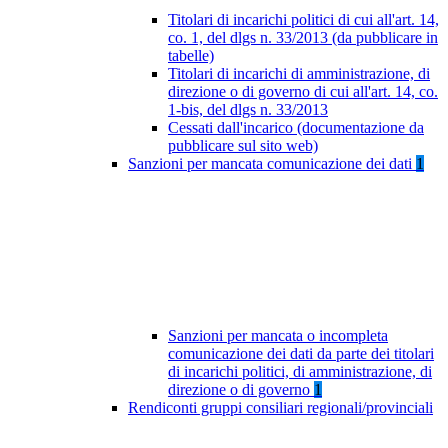
Titolari di incarichi politici di cui all'art. 14,
co. 1, del dlgs n. 33/2013 (da pubblicare in
tabelle)
Titolari di incarichi di amministrazione, di
direzione o di governo di cui all'art. 14, co.
1-bis, del dlgs n. 33/2013
Cessati dall'incarico (documentazione da
pubblicare sul sito web)
Sanzioni per mancata comunicazione dei dati
1
Sanzioni per mancata o incompleta
comunicazione dei dati da parte dei titolari
di incarichi politici, di amministrazione, di
direzione o di governo
1
Rendiconti gruppi consiliari regionali/provinciali