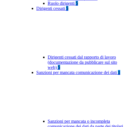
Ruolo dirigenti
5
Dirigenti cessati
5
Dirigenti cessati dal rapporto di lavoro
(documentazione da pubblicare sul sito
web)
5
Sanzioni per mancata comunicazione dei dati
1
Sanzioni per mancata o incompleta
comunicazione dei dati da parte dei titolari