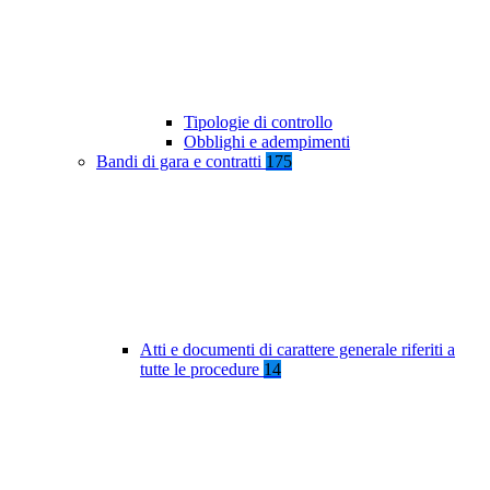
Tipologie di controllo
Obblighi e adempimenti
Bandi di gara e contratti
175
Atti e documenti di carattere generale riferiti a
tutte le procedure
14