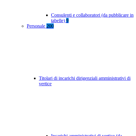
Consulenti e collaboratori (da pubblicare in
tabelle)
9
Personale
200
Titolari di incarichi dirigenziali amministrativi di
vertice
Incarichi amministrativi di vertice (da