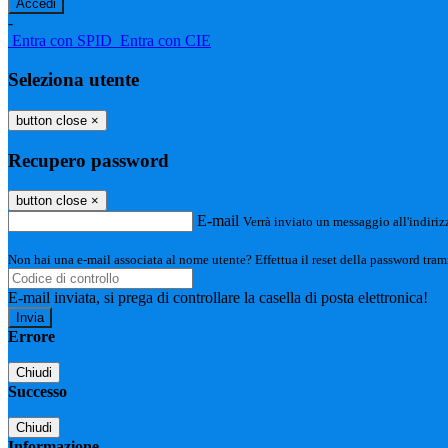
-
Entra con SPID
Entra con CIE
Seleziona utente
button close
×
Recupero password
button close
×
E-mail
Verrà inviato un messaggio all'indirizz
Non hai una e-mail associata al nome utente? Effettua il reset della password tram
E-mail inviata, si prega di controllare la casella di posta elettronica!
Errore
Chiudi
Successo
Chiudi
Informazione