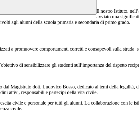
Il nostro Istituto, nel
avviato una significa
i rivolti agli alunni della scuola primaria e secondaria di primo grado.
lizzati a promuovere comportamenti corretti e consapevoli sulla strada, sv
’obiettivo di sensibilizzare gli studenti sull’importanza del rispetto re
 dal Magistrato dott. Ludovico Bosso, dedicato ai temi della legalità, del
i attivi, responsabili e partecipi della vita civile.
cita civile e personale per tutti gli alunni. La collaborazione con le ist
venza civile.