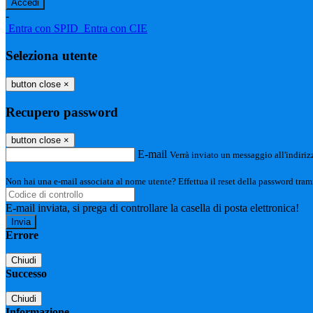
-
Entra con SPID
Entra con CIE
Seleziona utente
button close
×
Recupero password
button close
×
E-mail
Verrà inviato un messaggio all'indirizz
Non hai una e-mail associata al nome utente? Effettua il reset della password tram
E-mail inviata, si prega di controllare la casella di posta elettronica!
Errore
Chiudi
Successo
Chiudi
Informazione