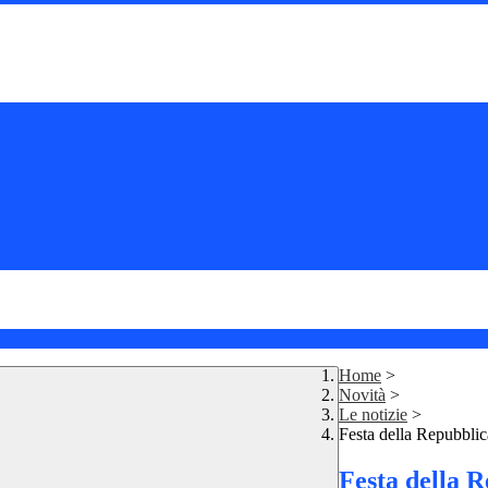
Home
>
Novità
>
Le notizie
>
Festa della Repubblica
Festa della R