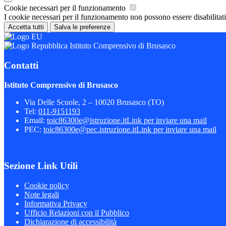
Cookie necessari per il funzionamento
I cookie necessari per il funzionamento non possono essere disabilitati.
Accetta tutti
Salva le preferenze
Istituto Comprensivo di Brusasco
Contatti
Istituto Comprensivo di Brusasco
Via Delle Scuole, 2 – 10020 Brusasco (TO)
Tel:
011-9151193
Email:
toic86300e@istruzione.it
Link per inviare una mail
PEC:
toic86300e@pec.istruzione.it
Link per inviare una mail
Sezione Link Utili
Cookie policy
Note legali
Informativa Privacy
Ufficio Relazioni con il Pubblico
Dichiarazione di accessibilità