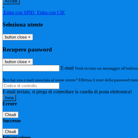
-
Entra con SPID
Entra con CIE
Seleziona utente
button close
×
Recupero password
button close
×
E-mail
Verrà inviato un messaggio all'indirizz
Non hai una e-mail associata al nome utente? Effettua il reset della password tram
E-mail inviata, si prega di controllare la casella di posta elettronica!
Errore
Chiudi
Successo
Chiudi
Informazione