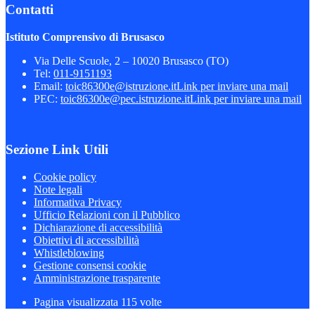
Contatti
Istituto Comprensivo di Brusasco
Via Delle Scuole, 2 – 10020 Brusasco (TO)
Tel:
011-9151193
Email:
toic86300e@istruzione.it
Link per inviare una mail
PEC:
toic86300e@pec.istruzione.it
Link per inviare una mail
Sezione Link Utili
Cookie policy
Note legali
Informativa Privacy
Ufficio Relazioni con il Pubblico
Dichiarazione di accessibilità
Obiettivi di accessibilità
Whistleblowing
Gestione consensi cookie
Amministrazione trasparente
Pagina visualizzata
115
volte