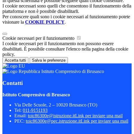
In questa schermata è possibile scegliere quali cookie consentire.
I cookie necessari sono quelli che consentono il funzionamento della
piattaforma e non è possibile disabilitarli.
Per conoscere quali sono i cookie necessari al funzionamento potete
visionare la
COOKIE POLICY
.
Cookie necessari per il funzionamento
I cookie necessari per il funzionamento non possono essere
disabilitati. È possibile consultare l'elenco nella pagina della cookie
policy.
Accetta tutti
Salva le preferenze
Istituto Comprensivo di Brusasco
Contatti
Istituto Comprensivo di Brusasco
Via Delle Scuole, 2 – 10020 Brusasco (TO)
Tel:
011-9151193
Email:
toic86300e@istruzione.it
Link per inviare una mail
PEC:
toic86300e@pec.istruzione.it
Link per inviare una mail