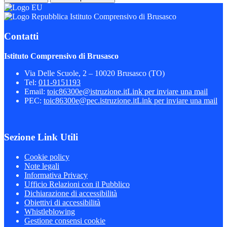
Istituto Comprensivo di Brusasco
Contatti
Istituto Comprensivo di Brusasco
Via Delle Scuole, 2 – 10020 Brusasco (TO)
Tel:
011-9151193
Email:
toic86300e@istruzione.it
Link per inviare una mail
PEC:
toic86300e@pec.istruzione.it
Link per inviare una mail
Sezione Link Utili
Cookie policy
Note legali
Informativa Privacy
Ufficio Relazioni con il Pubblico
Dichiarazione di accessibilità
Obiettivi di accessibilità
Whistleblowing
Gestione consensi cookie