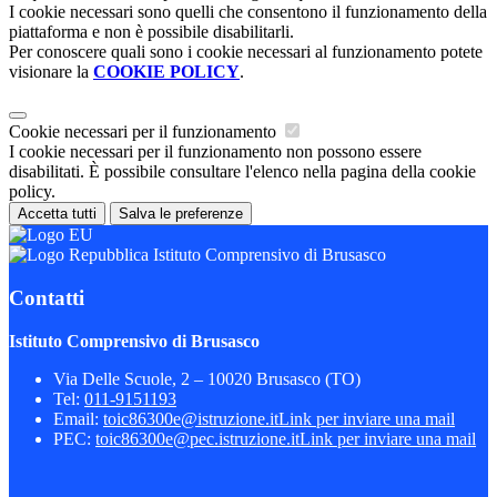
I cookie necessari sono quelli che consentono il funzionamento della
piattaforma e non è possibile disabilitarli.
Per conoscere quali sono i cookie necessari al funzionamento potete
visionare la
COOKIE POLICY
.
Cookie necessari per il funzionamento
I cookie necessari per il funzionamento non possono essere
disabilitati. È possibile consultare l'elenco nella pagina della cookie
policy.
Accetta tutti
Salva le preferenze
Istituto Comprensivo di Brusasco
Contatti
Istituto Comprensivo di Brusasco
Via Delle Scuole, 2 – 10020 Brusasco (TO)
Tel:
011-9151193
Email:
toic86300e@istruzione.it
Link per inviare una mail
PEC:
toic86300e@pec.istruzione.it
Link per inviare una mail