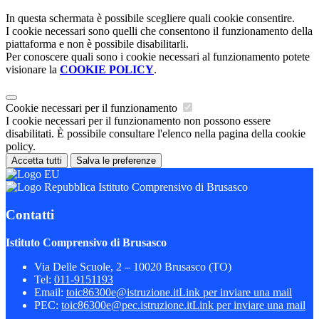
In questa schermata è possibile scegliere quali cookie consentire.
I cookie necessari sono quelli che consentono il funzionamento della
piattaforma e non è possibile disabilitarli.
Per conoscere quali sono i cookie necessari al funzionamento potete
visionare la
COOKIE POLICY
.
Cookie necessari per il funzionamento
I cookie necessari per il funzionamento non possono essere
disabilitati. È possibile consultare l'elenco nella pagina della cookie
policy.
Accetta tutti
Salva le preferenze
Istituto Comprensivo di Brusasco
Contatti
Istituto Comprensivo di Brusasco
Via Delle Scuole, 2 – 10020 Brusasco (TO)
Tel:
011-9151193
Email:
toic86300e@istruzione.it
Link per inviare una mail
PEC:
toic86300e@pec.istruzione.it
Link per inviare una mail